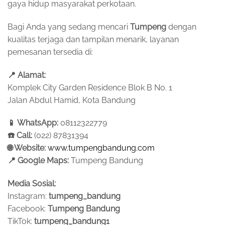
gaya hidup masyarakat perkotaan.
Bagi Anda yang sedang mencari
Tumpeng
dengan
kualitas terjaga dan tampilan menarik, layanan
pemesanan tersedia di:
📍
Alamat:
Komplek City Garden Residence Blok B No. 1
Jalan Abdul Hamid, Kota Bandung
📱
WhatsApp:
08112322779
☎️
Call:
(022) 87831394
🌐
Website:
www.tumpengbandung.com
📍
Google Maps:
Tumpeng Bandung
Media Sosial:
Instagram:
tumpeng_bandung
Facebook:
Tumpeng Bandung
TikTok:
tumpeng_bandung1