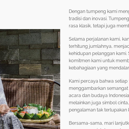
Dengan tumpeng kami menga
tradisi dan inovasi. Tumpe
rasa klasik, tetapi juga me
Selama perjalanan kami, kam
terhitung jumlahnya, menj
kehidupan pelanggan kami. 
komitmen kami untuk membe
kebahagiaan yang mendala
Kami percaya bahwa setiap 
menggambarkan semangat k
acara dan budaya Indonesi
melainkan juga simbol cint
pengalaman tak terlupakan
Bersama-sama, mari lanjutka