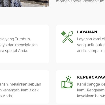
momen spesial dengan tumpe
LAYANAN
esia yang Tumbuh,
Layanan kami d
daya dan menciptakan
yang unik, aute
a spesial Anda.
anda, sampai d
KEPERCAYA
nan, melainkan sebuah
Kami bangga de
an kenangan. kami tidak
kami. Pengalam
wa Anda,
keyakinan
bahwa