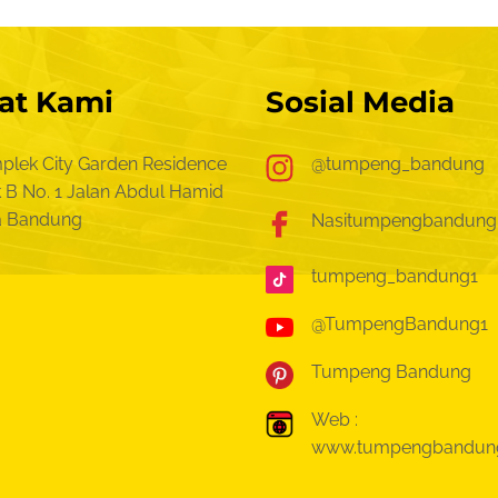
at Kami
Sosial Media
plek City Garden Residence
@tumpeng_bandung
 B No. 1
Jalan Abdul Hamid
a Bandung
Nasitumpengbandung
tumpeng_bandung1
@TumpengBandung1
Tumpeng Bandung
Web :
www.tumpengbandun