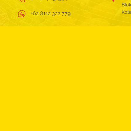
Blok
Kot
+62 8112 322 779