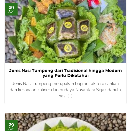
29
Apr
Jenis Nasi Tumpeng dari Tradisional hingga Modern
yang Perlu Diketahui
Jenis Nasi Tumpeng merupakan bagian tak terpisahkan
dari kekayaan kuliner dan budaya Nusantara.Sejak dahulu,
nasi [...]
29
Apr