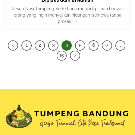
Dipraktikkan di Rumah
Resep Nasi Tumpeng Sederhana menjadi pilihan banyak
orang yang ingin menyajikan hidangan istimewa tanpa
proses [...]
1
2
3
4
5
6
7
…
15