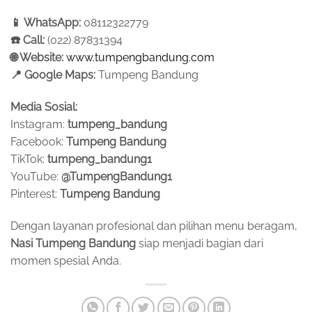
📱
WhatsApp:
08112322779
☎️
Call:
(022) 87831394
🌐
Website:
www.tumpengbandung.com
📍
Google Maps:
Tumpeng Bandung
Media Sosial:
Instagram:
tumpeng_bandung
Facebook:
Tumpeng Bandung
TikTok:
tumpeng_bandung1
YouTube:
@TumpengBandung1
Pinterest:
Tumpeng Bandung
Dengan layanan profesional dan pilihan menu beragam,
Nasi Tumpeng Bandung
siap menjadi bagian dari
momen spesial Anda.