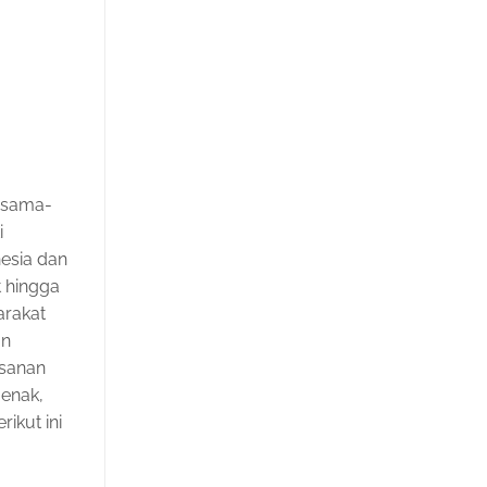
ersama-
i
esia dan
t hingga
arakat
an
sanan
 enak,
ikut ini