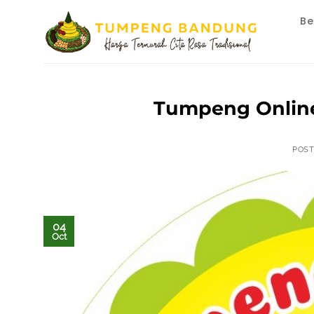
Skip
Be
to
content
Tumpeng Online
POS
04
Oct