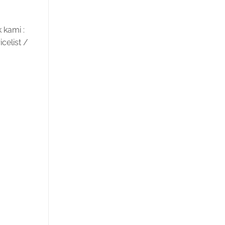
 kami :
celist /