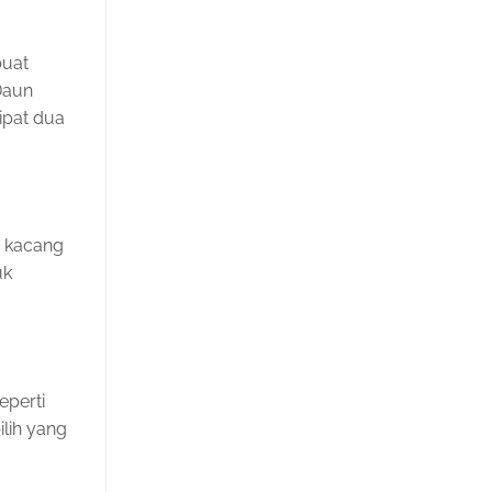
buat
Daun
ipat dua
 kacang
uk
eperti
ilih yang